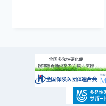
全国多発性硬化症
視神経脊髄炎友の会 関西支部