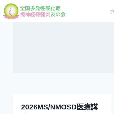
全国多発性硬化症
視神経脊髄炎
友の会
2026MS/NMOSD医療講