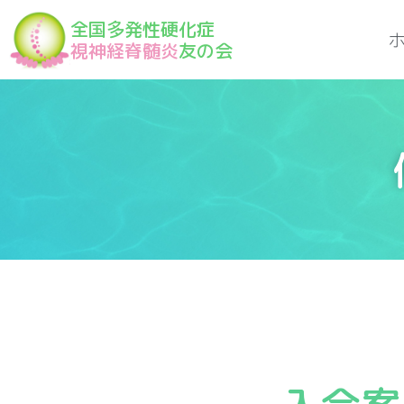
全国多発性硬化症
視神経脊髄炎
友の会